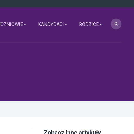
UCZNIOWIE
KANDYDACI
RODZICE
Zobacz inne artykuły