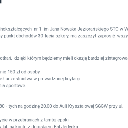
i
ólnokształcących nr 1 im Jana Nowaka Jeziorańskiego STO w W
ny punkt obchodów 30-lecia szkoły, ma zaszczyt zaprosić wszy
tkań, dzięki którym będziemy mieli okazję bardziej zintegrow
nie 150 zł od osoby.
ż uczestnictwa w prowadzonej licytacji.
nia sportowe.
0 - tych na godzinę 20.00 do Auli Kryształowej SGGW przy ul.
cie w przebraniach z tamtej epoki.
oły lub na konto z dopiskiem Bal Jedynka