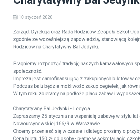
Charytatywny Bal Jedynk
10 styczeń 2020
Zarząd, Dyrekcja oraz Rada Rodziców Zespołu Szkół Og
zgodnie ze wcześniejszą zapowiedzią, stanowiącą kolej
Rodziców na Charytatywny Bal Jedynki.
Pragniemy rozpocząć tradycję naszych karnawałowych spo
społeczność.
Impreza jest samofinansującą z zakupionych biletów w ce
Podczas balu będzie możliwość zakup cegiełek, jak równie
W tym roku zbieramy na podłoże placu zabaw i wyposaże
Charytatywny Bal Jedynki - I edycja
Zapraszamy 25 stycznia na wspaniałą zabawę w stylu lat 8
Nowoursynowskiej 166/9 w Warszawie.
Chcemy przenieść się w czasie i dlatego prosimy o przyby
Cena biletu 150 zł od osoby- płatne w sekretariacie szk